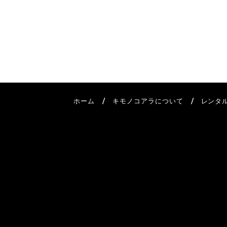
/
/
ホーム
キモノコアラについて
レンタ