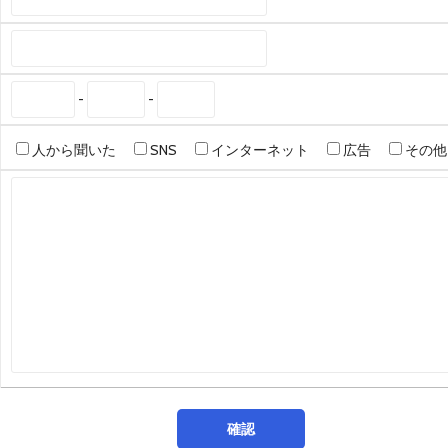
-
-
人から聞いた
SNS
インターネット
広告
その他