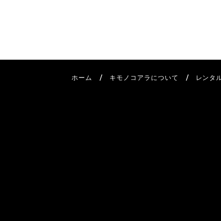
/
/
ホーム
キモノコアラについて
レンタ